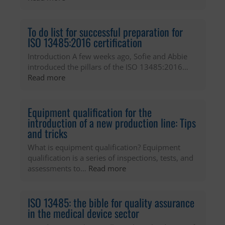
duration
session
betrekking to de cookiebanner
Why
type
Third party
ISO
name
lidc
category
Functional
9001:2015
To do list for successful preparation for
host
description
Used to remember a user's language
in
ISO 13485:2016 certification
duration
1 day
setting
Pharma
type
Third party
Introduction A few weeks ago, Sofie and Abbie
Industry?
category
Marketing
introduced the pillars of the ISO 13485:2016…
name
li_gc
description
Used by the social networking
:
Read more
host
To
service, LinkedIn, for tracking the use
duration
2 years
do
of embedded services.
type
Third party
list
Equipment qualification for the
for
category
Functional
introduction of a new production line: Tips
successful
and tricks
description
Used to store guest consent to the
preparation
use of cookies for non-essential
What is equipment qualification? Equipment
for
purposes
qualification is a series of inspections, tests, and
ISO
:
assessments to…
Read more
13485:2016
Equipment
certification
qualification
for
ISO 13485: the bible for quality assurance
the
in the medical device sector
introduction