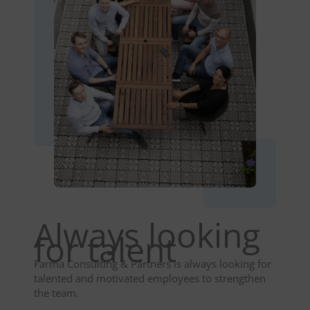
Always looking
for talent
Farma Consulting & Partners is always looking for
talented and motivated employees to strengthen
the team.