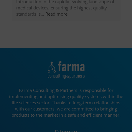
Introduction In the rapidly evolving landscape of
of
medical devices, ensuring the highest quality
a
:
standards is…
Read more
new
ISO
production
13485:
line:
the
Tips
bible
and
for
tricks
quality
assurance
in
the
medical
device
sector
Farma Consulting & Partners is responsible for
implementing and optimising quality systems within the
life sciences sector. Thanks to long-term relationships
with our customers, we are committed to bringing
products to the market in a safe and efficient manner.
Sitemap