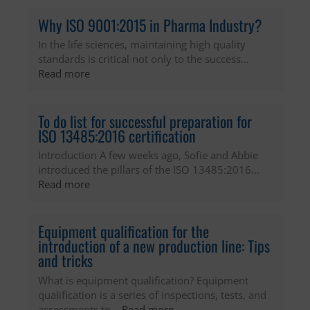
service, LinkedIn, for tracking the use
duration
2 years
of embedded services.
Why ISO 9001:2015 in Pharma Industry?
type
Third party
In the life sciences, maintaining high quality
category
Functional
standards is critical not only to the success…
description
Used to store guest consent to the
:
Read more
use of cookies for non-essential
Why
purposes
ISO
9001:2015
To do list for successful preparation for
in
ISO 13485:2016 certification
Pharma
Introduction A few weeks ago, Sofie and Abbie
Industry?
introduced the pillars of the ISO 13485:2016…
:
Read more
To
do
list
Equipment qualification for the
for
introduction of a new production line: Tips
successful
and tricks
preparation
What is equipment qualification? Equipment
for
qualification is a series of inspections, tests, and
ISO
:
assessments to…
Read more