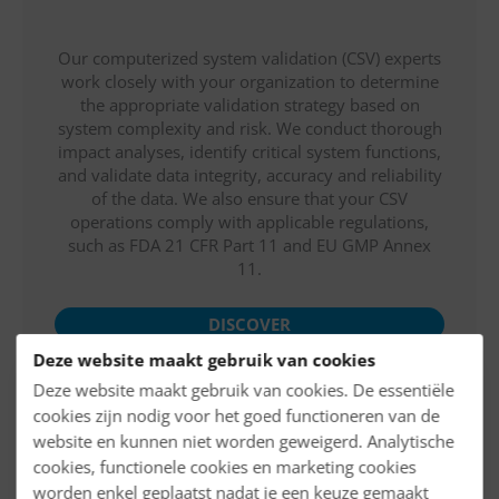
Our computerized system validation (CSV) experts
work closely with your organization to determine
the appropriate validation strategy based on
system complexity and risk. We conduct thorough
impact analyses, identify critical system functions,
and validate data integrity, accuracy and reliability
of the data. We also ensure that your CSV
operations comply with applicable regulations,
such as FDA 21 CFR Part 11 and EU GMP Annex
11.
DISCOVER
Deze website maakt gebruik van cookies
Deze website maakt gebruik van cookies. De essentiële
cookies zijn nodig voor het goed functioneren van de
website en kunnen niet worden geweigerd. Analytische
Medical devices
cookies, functionele cookies en marketing cookies
worden enkel geplaatst nadat je een keuze gemaakt