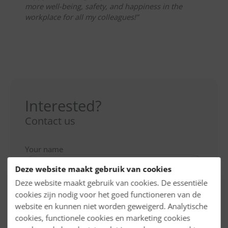
more well-being, safety, and happiness in the
workplace for all my colleagues!”
Interested?
Contact us
Your name
Deze website maakt gebruik van cookies
Deze website maakt gebruik van cookies. De essentiële
Your email adress
cookies zijn nodig voor het goed functioneren van de
website en kunnen niet worden geweigerd. Analytische
cookies, functionele cookies en marketing cookies